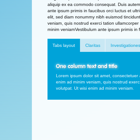
aliquip ex ea commodo consequat. Duis autem v
ante ipsum primis in faucibus orci luctus et ul
elit, sed diam nonummy nibh euismod tincidunt
veniam, quis nostrud exerci tation ullamcorper 
minim veniamVestibulum ante ipsum primis in fau
Tabs layout
Claritas
Investigatione
One column text and title
Lorem ipsum dolor sit amet, consectetuer a
enim ad minim veniam, quis nostrud exerci 
volutpat. Ut wisi enim ad minim veniam.