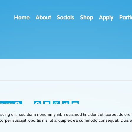
Home
About
Socials
Shop
Apply
Parti
SHARE
scing elit, sed diam nonummy nibh euismod tincidunt ut laoreet dolore
2 to 4 years
orper suscipit lobortis nisl ut aliquip ex ea commodo consequat. Duis au