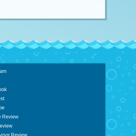
ram
ook
st
be
 Review
eview
visor Review