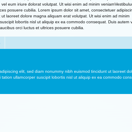
el eum iriure dolorat volutpat. Ut wisi enim ad minim veniamVestibul
trices posuere cubilia. Lorem ipsum dolor sit amet, consectetuer adipisci
 ut laoreet dolore magna aliquam erat volutpat. Ut wisi enim ad minim
suscipit lobortis nisl ut aliquip ex ea commodo consequat. Duis autem ve
cibus orci luctus et ultrices posuere cubilia.
s
dipiscing elit, sed diam nonummy nibh euismod tincidunt ut laoreet dol
tation ullamcorper suscipit lobortis nisl ut aliquip ex ea commodo cons