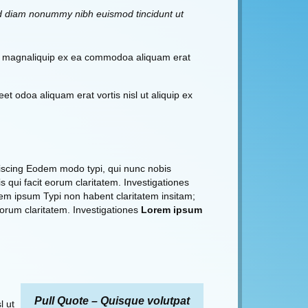
sed diam nonummy nibh euismod tincidunt ut
re magnaliquip ex ea commodoa aliquam erat
et odoa aliquam erat vortis nisl ut aliquip ex
piscing Eodem modo typi, qui nunc nobis
s qui facit eorum claritatem. Investigationes
 ipsum Typi non habent claritatem insitam;
 eorum claritatem. Investigationes
Lorem ipsum
Pull Quote – Quisque volutpat
l ut