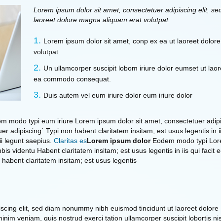
Lorem ipsum dolor sit amet, consectetuer adipiscing elit, 
laoreet dolore magna aliquam erat volutpat.
Lorem ipsum dolor sit amet, conp ex ea ut laoreet dolo
volutpat.
Un ullamcorper suscipit lobom iriure dolor eumset ut laore
ea commodo consequat.
Duis autem vel eum iriure dolor eum iriure dolor
em modo typi eum iriure Lorem ipsum dolor sit amet, consectetuer adi
r adipiscing` Typi non habent claritatem insitam; est usus legentis in ii
i legunt saepius.
Claritas es
Lorem ipsum dolor
Eodem modo typi Lorem
is videntu Habent claritatem insitam; est usus legentis in iis qui facit
bent claritatem insitam; est usus legentis
scing elit, sed diam nonummy nibh euismod tincidunt ut laoreet dolore
nim veniam, quis nostrud exerci tation ullamcorper suscipit lobortis nis