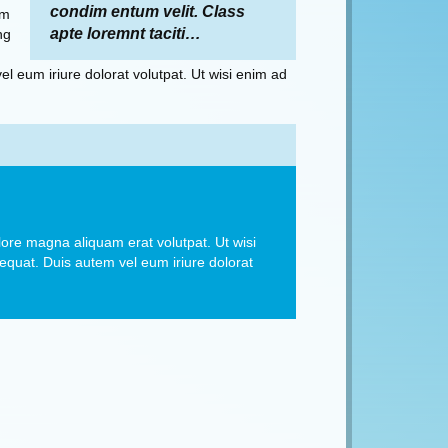
condim entum velit. Class
um
apte loremnt taciti…
ng
l eum iriure dolorat volutpat. Ut wisi enim ad
ore magna aliquam erat volutpat. Ut wisi
equat. Duis autem vel eum iriure dolorat