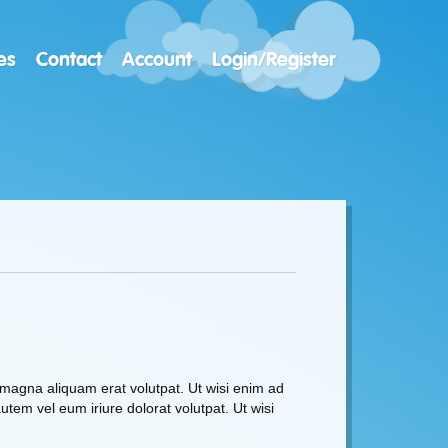
es
Contact
Account
Login/Register
 magna aliquam erat volutpat. Ut wisi enim ad
tem vel eum iriure dolorat volutpat. Ut wisi