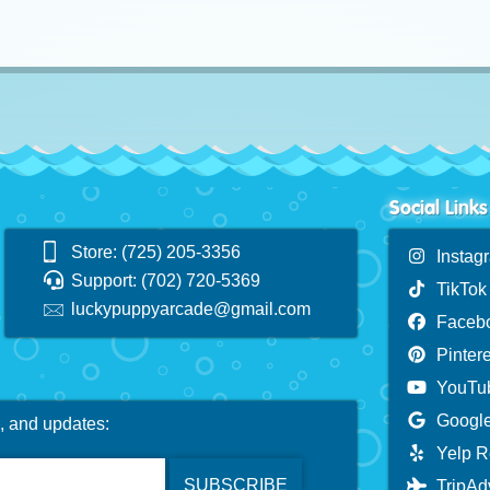
Social Links
Store: (725) 205-3356
Instag
Support: (702) 720-5369
TikTok
luckypuppyarcade@gmail.com
Faceb
Pintere
YouTu
Google
s, and updates:
Yelp R
TripAd